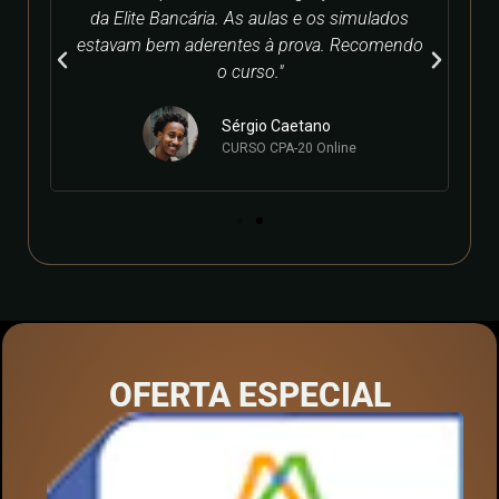
me
da Elite Bancária. As aulas e os simulados
b
a
estavam bem aderentes à prova. Recomendo
o.
o curso."
Sérgio Caetano
CURSO CPA-20 Online
OFERTA ESPECIAL