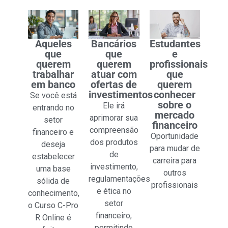
Aqueles
Bancários
Estudantes
que
que
e
querem
querem
profissionais
trabalhar
atuar com
que
em banco
ofertas de
querem
investimentos
conhecer
Se você está
sobre o
Ele irá
entrando no
mercado
aprimorar sua
setor
financeiro
compreensão
financeiro e
Oportunidade
dos produtos
deseja
para mudar de
de
estabelecer
carreira para
investimento,
uma base
outros
regulamentações
sólida de
profissionais
e ética no
conhecimento,
setor
o Curso C-Pro
financeiro,
R Online é
permitindo