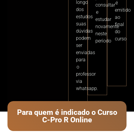
longo
é
consultar
dos
emitido
e
estudos
ao
estudar
suas
final
novamente
dúvidas
do
neste
podem
curso
período
ser
enviadas
para
o
professor
via
whatsapp.
Para quem é indicado o Curso
C-Pro R Online