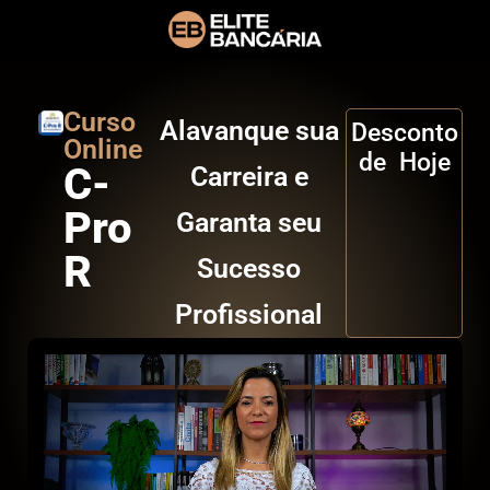
Curso
Alavanque sua
Desconto
Online
de
3
0
%
C-
Carreira e
Hoje
Pro
Garanta seu
R
Sucesso
Profissional