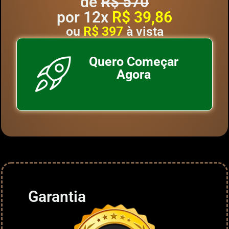
de
R$ 570
por 12x
R$ 39,86
ou
R$ 397
à vista
Quero Começar
Agora
Garantia