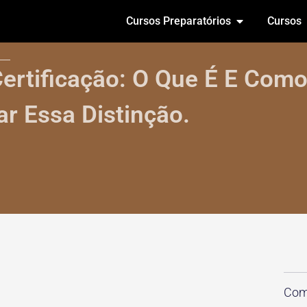
Cursos Preparatórios
Cursos
ertificação: O Que É E Com
r Essa Distinção.
Comp