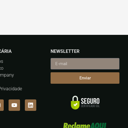
CÁRIA
NEWSLETTER
os
co
ompany
Enviar
 Privacidade