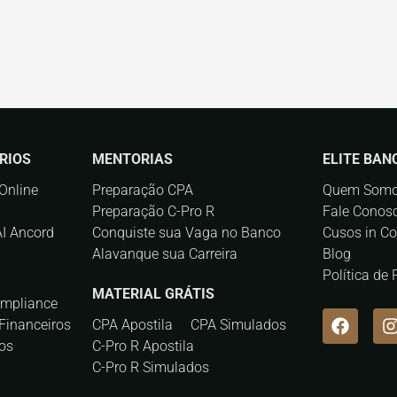
RIOS
MENTORIAS
ELITE BAN
Online
Preparação CPA
Quem Som
Preparação C-Pro R
Fale Conos
AI Ancord
Conquiste sua Vaga no Banco
Cusos in C
Alavanque sua Carreira
Blog
Política de
MATERIAL GRÁTIS
ompliance
Financeiros
CPA Apostila
CPA Simulados
os
C-Pro R Apostila
C-Pro R Simulados