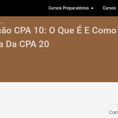
Cursos Preparatórios
Cursos
ação CPA 10: O Que É E Como
ia Da CPA 20
Comp