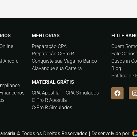
RIOS
MENTORIAS
ELITE BAN
Online
Preparação CPA
Quem Som
Preparação C-Pro R
Fale Conos
AI Ancord
Conquiste sua Vaga no Banco
Cusos in C
Alavanque sua Carreira
Blog
Política de
MATERIAL GRÁTIS
ompliance
Financeiros
CPA Apostila
CPA Simulados
os
C-Pro R Apostila
C-Pro R Simulados
Bancária © Todos os Direitos Reservados | Desenvolvido por: