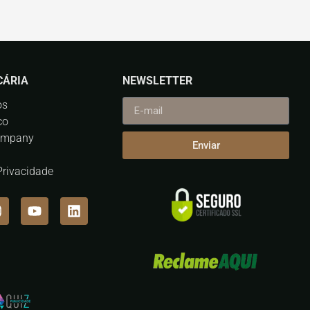
CÁRIA
NEWSLETTER
os
co
ompany
Enviar
 Privacidade