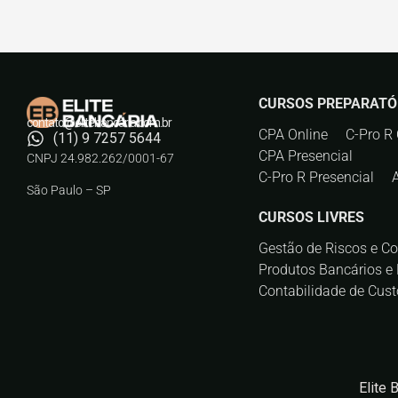
CURSOS PREPARATÓ
contato@elitebancaria.com.br
CPA Online
C-Pro R 
(11) 9 7257 5644
CPA Presencial
CNPJ 24.982.262/0001-67
C-Pro R Presencial
São Paulo – SP
CURSOS LIVRES
Gestão de Riscos e C
Produtos Bancários e 
Contabilidade de Cust
Elite 