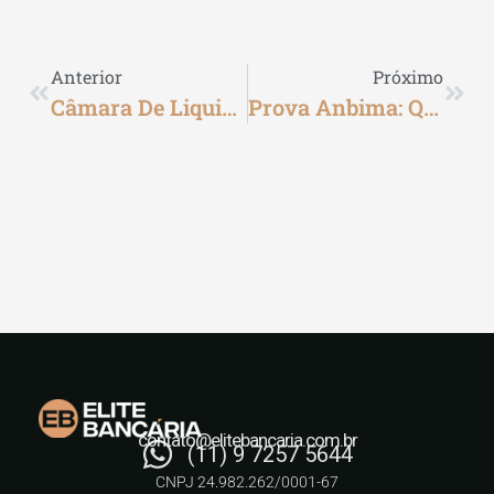
Anterior
Próximo
Câmara De Liquidação: Como Otimiza As Operações Financeiras
Prova Anbima: Qual O Conteúdo Da Prova Para A Certificação CPA 10
contato@elitebancaria.com.br
(11) 9 7257 5644
CNPJ 24.982.262/0001-67