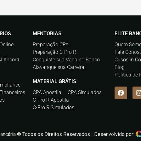
RIOS
MENTORIAS
ELITE BAN
Online
Preparação CPA
Quem Som
Preparação C-Pro R
Fale Conos
AI Ancord
Conquiste sua Vaga no Banco
Cusos in C
Alavanque sua Carreira
Blog
Política de
MATERIAL GRÁTIS
ompliance
Financeiros
CPA Apostila
CPA Simulados
os
C-Pro R Apostila
C-Pro R Simulados
Bancária © Todos os Direitos Reservados | Desenvolvido por: