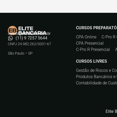
CURSOS PREPARATÓ
contato@elitebancaria.com.br
CPA Online
C-Pro R 
(11) 9 7257 5644
CPA Presencial
CNPJ 24.982.262/0001-67
C-Pro R Presencial
São Paulo – SP
CURSOS LIVRES
Gestão de Riscos e C
Produtos Bancários e 
Contabilidade de Cust
Elite 