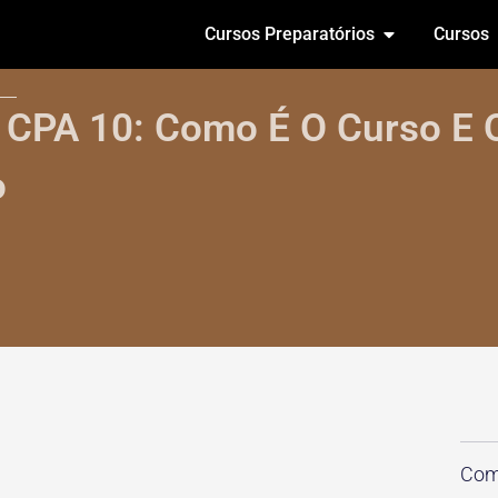
Cursos Preparatórios
Cursos
 CPA 10: Como É O Curso E 
o
Comp