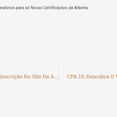
ratórios para as Novas Certificações da Anbima
Inscrição CPA 10: Aprenda A Fazer A Inscrição No Site Da Anbima Para A Certifciação CPA 10
CPA 10: Descubra O 