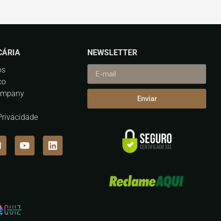
CÁRIA
NEWSLETTER
os
co
ompany
Enviar
 Privacidade