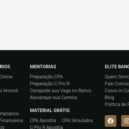
RIOS
MENTORIAS
ELITE BAN
Online
Preparação CPA
Quem Som
Preparação C-Pro R
Fale Conos
AI Ancord
Conquiste sua Vaga no Banco
Cusos in C
Alavanque sua Carreira
Blog
Política de
MATERIAL GRÁTIS
ompliance
Financeiros
CPA Apostila
CPA Simulados
os
C-Pro R Apostila