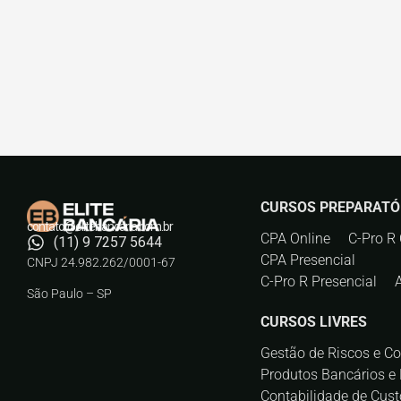
CURSOS PREPARATÓ
contato@elitebancaria.com.br
CPA Online
C-Pro R 
(11) 9 7257 5644
CPA Presencial
CNPJ 24.982.262/0001-67
C-Pro R Presencial
São Paulo – SP
CURSOS LIVRES
Gestão de Riscos e C
Produtos Bancários e 
Contabilidade de Cust