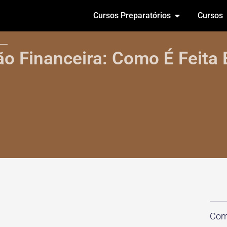
Cursos Preparatórios
Cursos
o Financeira: Como É Feita 
l
Comp