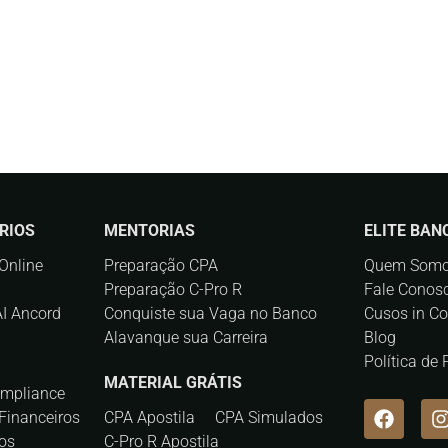
RIOS
MENTORIAS
ELITE BAN
Online
Preparação CPA
Quem Som
Preparação C-Pro R
Fale Conos
AI Ancord
Conquiste sua Vaga no Banco
Cusos in C
Alavanque sua Carreira
Blog
Política de
MATERIAL GRÁTIS
ompliance
Financeiros
CPA Apostila
CPA Simulados
os
C-Pro R Apostila