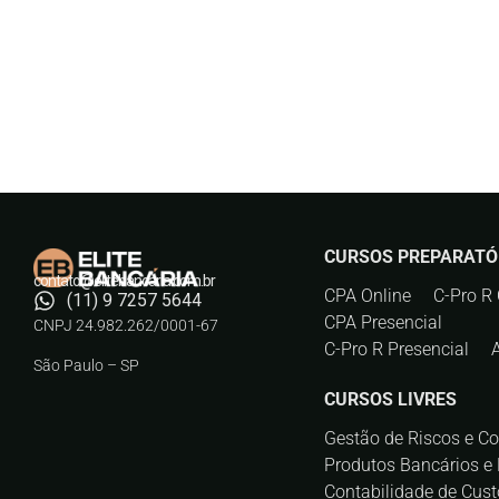
CURSOS PREPARATÓ
contato@elitebancaria.com.br
CPA Online
C-Pro R 
(11) 9 7257 5644
CPA Presencial
CNPJ 24.982.262/0001-67
C-Pro R Presencial
São Paulo – SP
CURSOS LIVRES
Gestão de Riscos e C
Produtos Bancários e 
Contabilidade de Cust