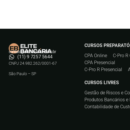
CURSOS PREPARATÓ
contato@elitebancaria.com.br
CPA Online
C-Pro R 
(11) 9 7257 5644
CPA Presencial
CNPJ 24.982.262/0001-67
C-Pro R Presencial
São Paulo – SP
CURSOS LIVRES
Gestão de Riscos e C
Produtos Bancários e 
Contabilidade de Cust