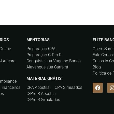
RIOS
MENTORIAS
ELITE BAN
Online
Preparação CPA
Quem Som
Preparação C-Pro R
Fale Conos
AI Ancord
Conquiste sua Vaga no Banco
Cusos in C
Alavanque sua Carreira
Blog
Política de
MATERIAL GRÁTIS
ompliance
Financeiros
CPA Apostila
CPA Simulados
os
C-Pro R Apostila
C-Pro R Simulados